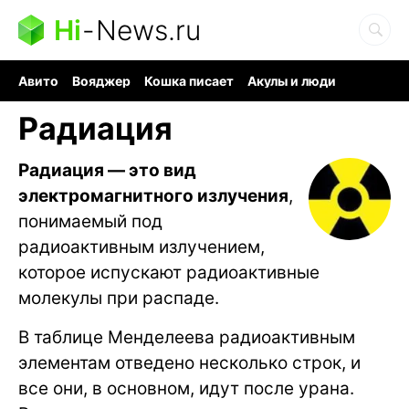
Hi
-
News.ru
Авито
Вояджер
Кошка писает
Акулы и люди
Ядерная война
Судоку и пазлы
Ядовитые пауки
Радиация
Радиация — это вид
электромагнитного излучения
,
понимаемый под
радиоактивным излучением,
которое испускают радиоактивные
молекулы при распаде.
В таблице Менделеева радиоактивным
элементам отведено несколько строк, и
все они, в основном, идут после урана.