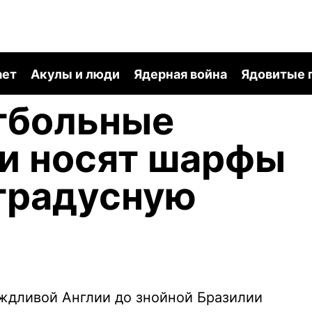
ает
Акулы и люди
Ядерная война
Ядовитые 
тбольные
и носят шарфы
градусную
ждливой Англии до знойной Бразилии