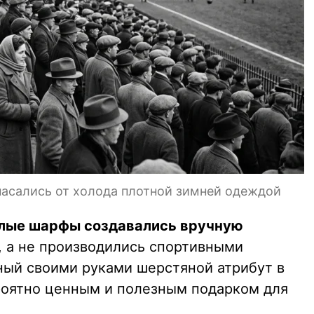
пасались от холода плотной зимней одеждой
лые шарфы создавались вручную
, а не производились спортивными
ный своими руками шерстяной атрибут в
роятно ценным и полезным подарком для