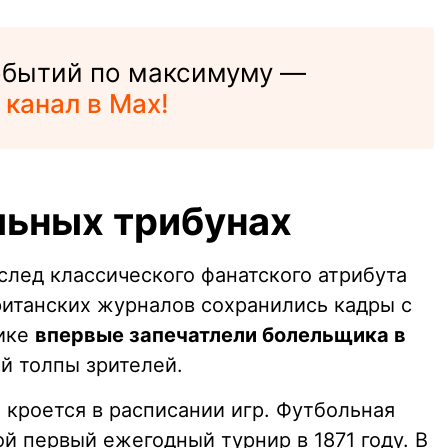
событий по максимуму —
 канал в Max!
льных трибунах
лед классического фанатского атрибута
британских журналов сохранились кадры с
нике
впервые запечатлели болельщика в
й толпы зрителей.
 кроется в расписании игр. Футбольная
й первый ежегодный турнир в 1871 году. В