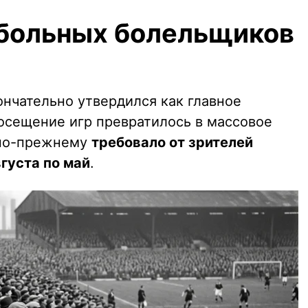
больных болельщиков
ончательно утвердился как главное
осещение игр превратилось в массовое
 по-прежнему
требовало от зрителей
вгуста по май
.