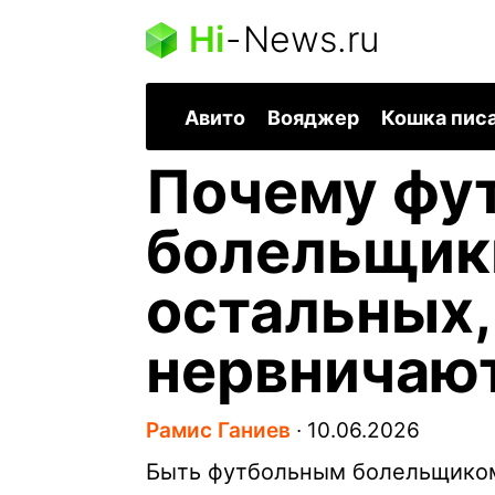
Hi
-
News.ru
Авито
Вояджер
Кошка пис
Почему фу
болельщик
остальных,
нервничаю
Рамис Ганиев
∙
10.06.2026
Быть футбольным болельщиком,