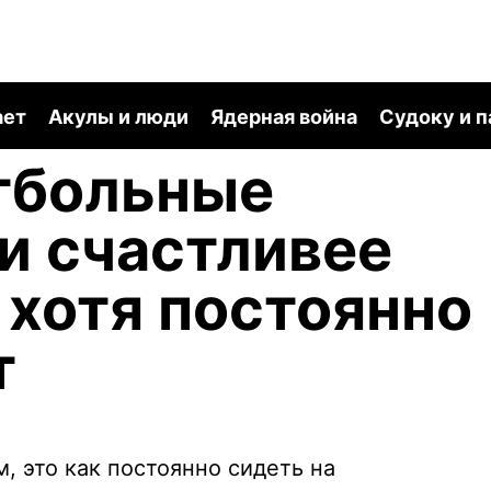
ает
Акулы и люди
Ядерная война
Судоку и 
тбольные
и счастливее
 хотя постоянно
т
 это как постоянно сидеть на