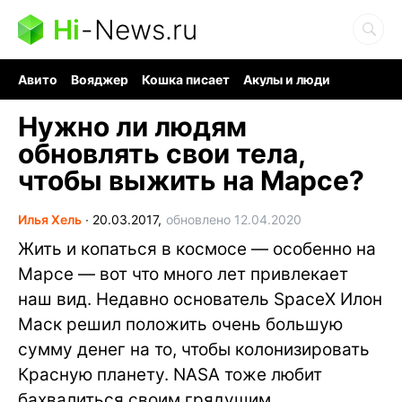
Hi
-
News.ru
Авито
Вояджер
Кошка писает
Акулы и люди
Ядерная война
Судоку и пазлы
Ядовитые пауки
Нужно ли людям
обновлять свои тела,
чтобы выжить на Марсе?
Илья Хель
∙
20.03.2017,
обновлено 12.04.2020
Жить и копаться в космосе — особенно на
Марсе — вот что много лет привлекает
наш вид. Недавно основатель SpaceX Илон
Маск решил положить очень большую
сумму денег на то, чтобы колонизировать
Красную планету. NASA тоже любит
бахвалиться своим грядущим