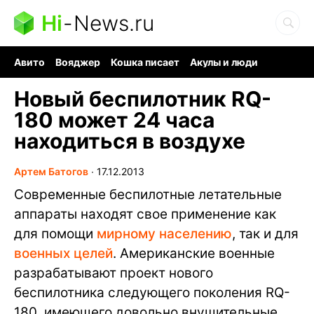
Hi
-
News.ru
Авито
Вояджер
Кошка писает
Акулы и люди
Ядерная война
Ядовитые пауки
Судоку и пазлы
Новый беспилотник RQ-
180 может 24 часа
находиться в воздухе
Артем Батогов
∙
17.12.2013
Современные беспилотные летательные
аппараты находят свое применение как
для помощи
мирному населению
, так и для
военных целей
. Американские военные
разрабатывают проект нового
беспилотника следующего поколения RQ-
180, имеющего довольно внушительные