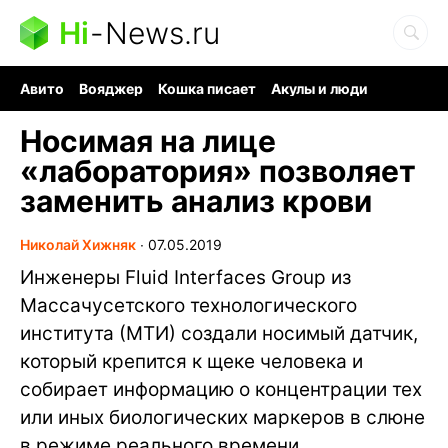
Hi
-
News.ru
Авито
Вояджер
Кошка писает
Акулы и люди
Ядерная война
Ядовитые пауки
Судоку и пазлы
Носимая на лице
«лаборатория» позволяет
заменить анализ крови
Николай Хижняк
∙
07.05.2019
Инженеры Fluid Interfaces Group из
Массачусетского технологического
института (МТИ) создали носимый датчик,
который крепится к щеке человека и
собирает информацию о концентрации тех
или иных биологических маркеров в слюне
в режиме реального времени.