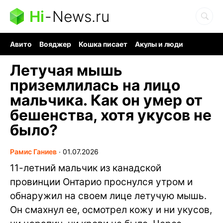
Hi
-
News.ru
Авито
Вояджер
Кошка писает
Акулы и люди
Ядерная война
Судоку и пазлы
Ядовитые пауки
Летучая мышь
приземлилась на лицо
мальчика. Как он умер от
бешенства, хотя укусов не
было?
Рамис Ганиев
∙
01.07.2026
11-летний мальчик из канадской
провинции Онтарио проснулся утром и
обнаружил на своем лице летучую мышь.
Он смахнул ее, осмотрел кожу и ни укусов,