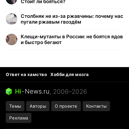
Стоит ли бояться?
Столбняк не из-за ржавчины: почему нас
пугали ржавым гвоздём
Клещи-мутанты в России: не боятся ядов
и быстро бегают
Ответ на хамство
Хобби для мозга
Бензин 100 и 95
Тунцы в океанариуме
Следующая пандемия
Google Maps открытие
Hi
-
News.ru
, 2006–2026
Темы
Авторы
О проекте
Контакты
Реклама