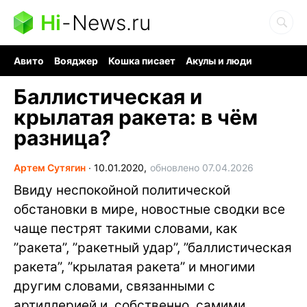
Hi
-
News.ru
Авито
Вояджер
Кошка писает
Акулы и люди
Ядерная война
Судоку и пазлы
Ядовитые пауки
Баллистическая и
крылатая ракета: в чём
разница?
Артем Сутягин
∙
10.01.2020,
обновлено 07.04.2026
Ввиду неспокойной политической
обстановки в мире, новостные сводки все
чаще пестрят такими словами, как
”ракета”, ”ракетный удар”, ”баллистическая
ракета”, ”крылатая ракета” и многими
другим словами, связанными с
артиллерией и, собственно, самими