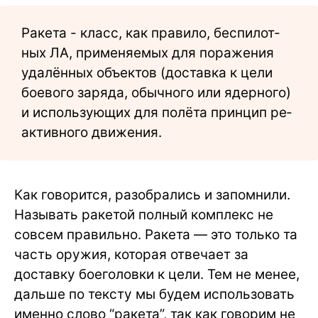
Ракета - класс, как пра­ви­ло, бес­пи­лот­
ных ЛА, при­ме­няе­мых для по­ра­же­ния
уда­лён­ных объ­ек­тов (до­став­ка к це­ли
бое­во­го за­ря­да, обыч­но­го или ядер­но­го)
и ис­поль­зую­щих для по­лё­та прин­цип ре­
ак­тив­но­го дви­же­ния.
Как говорится, разобрались и запомнили.
Называть ракетой полный комплекс не
совсем правильно. Ракета — это только та
часть оружия, которая отвечает за
доставку боеголовки к цели. Тем не менее,
дальше по тексту мы будем использовать
именно слово “ракета”, так как говорим не