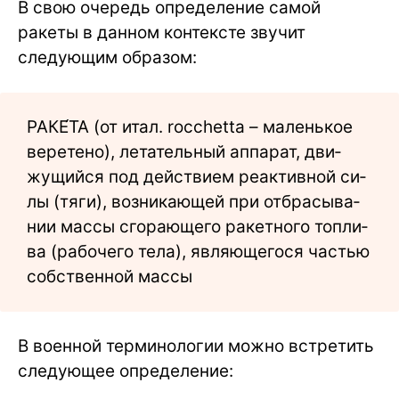
В свою очередь определение самой
ракеты в данном контексте звучит
следующим образом:
РАКЕ́ТА (от итал. rocchetta – ма­лень­кое
ве­ре­те­но), ле­та­тель­ный ап­па­рат, дви­
жущий­ся под дей­ст­ви­ем ре­ак­тив­ной си­
лы (тя­ги), воз­ни­каю­щей при от­бра­сы­ва­
нии мас­сы сго­раю­ще­го ра­кет­но­го то­п­ли­
ва (ра­бо­че­го те­ла), яв­ляю­ще­го­ся ча­стью
собственной мас­сы
В военной терминологии можно встретить
следующее определение: