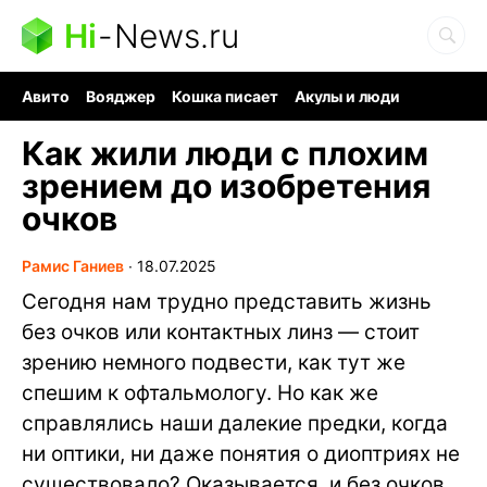
Hi
-
News.ru
Авито
Вояджер
Кошка писает
Акулы и люди
Ядерная война
Судоку и пазлы
Ядовитые пауки
Как жили люди с плохим
зрением до изобретения
очков
Рамис Ганиев
∙
18.07.2025
Сегодня нам трудно представить жизнь
без очков или контактных линз — стоит
зрению немного подвести, как тут же
спешим к офтальмологу. Но как же
справлялись наши далекие предки, когда
ни оптики, ни даже понятия о диоптриях не
существовало? Оказывается, и без очков