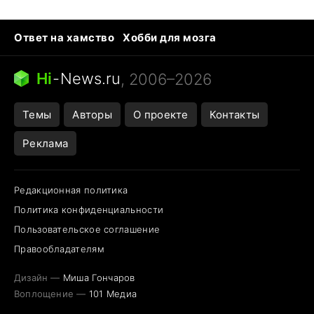
Ответ на хамство
Хобби для мозга
Бензин 100 и 95
Тунцы в океанариуме
Следующая пандемия
Google Maps открытие
Hi
-
News.ru
, 2006–2026
Темы
Авторы
О проекте
Контакты
Реклама
Редакционная политика
Политика конфиденциальности
Пользовательское соглашение
Правообладателям
Дизайн —
Миша Гончаров
Воплощение —
101 Медиа