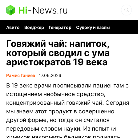
Hi
-
News.ru
Авито
Вояджер
Генератор
Судоку и пазлы
Хобби для мозга
Бензин 100 vs 95
Следующая пандемия
Говяжий чай: напиток,
который сводил с ума
аристократов 19 века
Рамис Ганиев
∙
17.06.2026
В 19 веке врачи прописывали пациентам с
истощением необычное средство,
концентрированный говяжий чай. Сегодня
мы знаем этот продукт в совершенно
другой форме, но тогда он считался
передовым словом науки. Из попытки
химиков накормить бедняков родилась