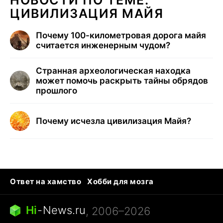
ЦИВИЛИЗАЦИЯ МАЙЯ
Почему 100-километровая дорога майя
считается инженерным чудом?
Странная археологическая находка
может помочь раскрыть тайны обрядов
прошлого
Почему исчезла цивилизация Майя?
Ответ на хамство
Хобби для мозга
Бензин 100 vs 95
Тунцы в океанариуме
Следующая пандемия
Google Maps открытие
Hi
-
News.ru
, 2006–2026