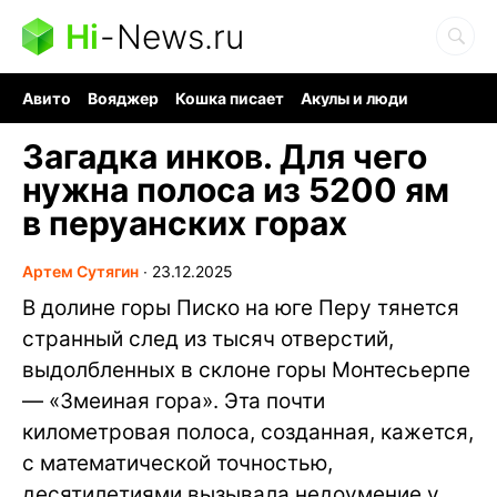
Hi
-
News.ru
Авито
Вояджер
Кошка писает
Акулы и люди
Ядерная война
Ядовитые пауки
Судоку и пазлы
Загадка инков. Для чего
нужна полоса из 5200 ям
в перуанских горах
Артем Сутягин
∙
23.12.2025
В долине горы Писко на юге Перу тянется
странный след из тысяч отверстий,
выдолбленных в склоне горы Монтесьерпе
— «Змеиная гора». Эта почти
километровая полоса, созданная, кажется,
с математической точностью,
десятилетиями вызывала недоумение у