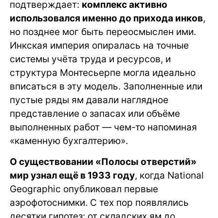
подтверждает:
комплекс активно
использовался именно до прихода инков
,
но позднее мог быть переосмыслен ими.
Инкская империя опиралась на точные
системы учёта труда и ресурсов, и
структура Монтесьерпе могла идеально
вписаться в эту модель. Заполненные или
пустые ряды ям давали наглядное
представление о запасах или объёме
выполненных работ — чем-то напоминая
«каменную бухгалтерию».
О существовании «Полосы отверстий»
мир узнал ещё в 1933 году
, когда National
Geographic опубликовал первые
аэрофотоснимки. С тех пор появлялись
десятки гипотез: от складских ям до