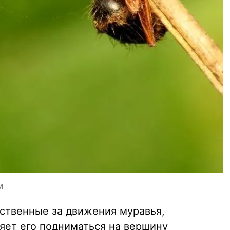
м
тственные за движения муравья,
ляет его подниматься на вершину