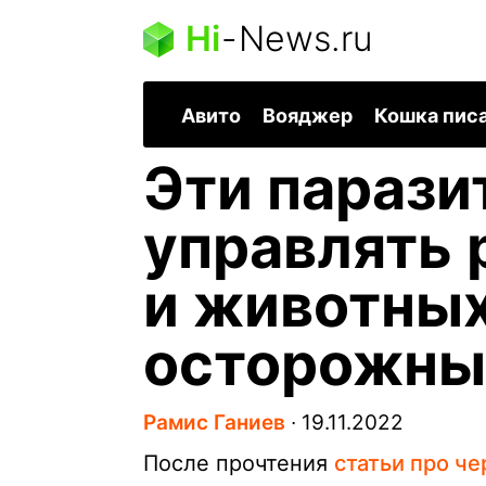
Hi
-
News.ru
Авито
Вояджер
Кошка пис
Эти парази
управлять
и животных
осторожны
Рамис Ганиев
∙
19.11.2022
После прочтения
статьи про ч