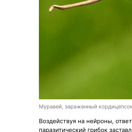
Муравей, зараженный кордицепсо
Воздействуя на нейроны, отве
паразитический грибок застав