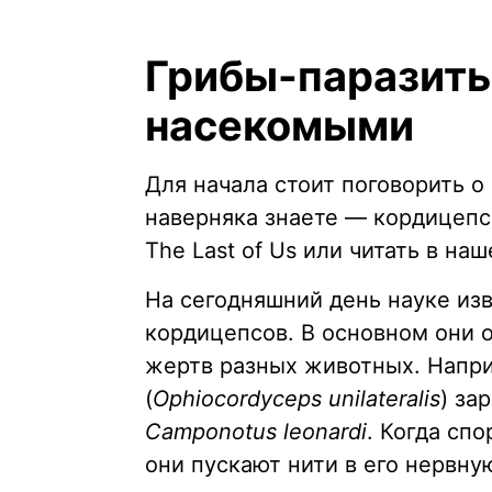
Грибы-паразит
насекомыми
Для начала стоит поговорить о
наверняка знаете — кордицепс
The Last of Us или читать в на
На сегодняшний день науке из
кордицепсов. В основном они о
жертв разных животных. Напр
(
Ophiocordyceps unilateralis
) за
Camponotus leonardi
. Когда сп
они пускают нити в его нервну