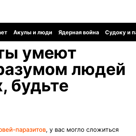
ает
Акулы и люди
Ядерная война
Судоку и 
ты умеют
 разумом людей
, будьте
ервей-паразитов
, у вас могло сложиться