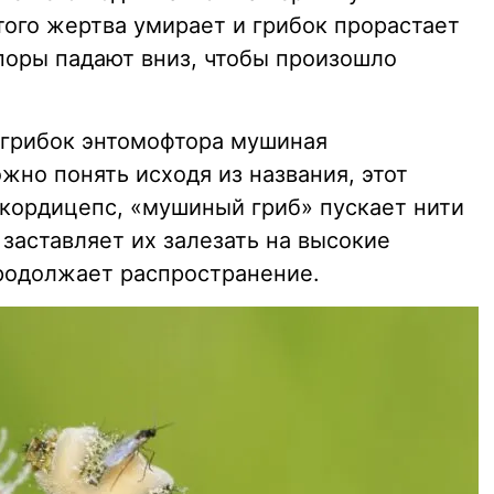
того жертва умирает и грибок прорастает
споры падают вниз, чтобы произошло
 грибок энтомофтора мушиная
ожно понять исходя из названия, этот
и кордицепс, «мушиный гриб» пускает нити
заставляет их залезать на высокие
родолжает распространение.