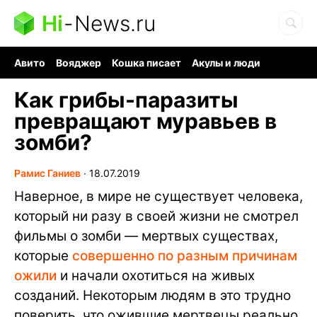
Hi
-
News.ru
Авито
Вояджер
Кошка писает
Акулы и люди
Ядерная война
Судоку и пазлы
Ядовитые пауки
Как грибы-паразиты
превращают муравьев в
зомби?
Рамис Ганиев
∙
18.07.2019
Наверное, в мире не существует человека,
который ни разу в своей жизни не смотрел
фильмы о зомби — мертвых существах,
которые
совершенно по разным причинам
ожили
и начали охотиться на живых
созданий. Некоторым людям в это трудно
поверить, что ожившие мертвецы реально