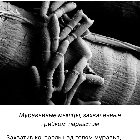
Муравьиные мышцы, захваченные
грибком-паразитом
Захватив контроль над телом муравья,