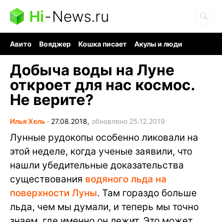
Hi
-
News.ru
Авито
Вояджер
Кошка писает
Акулы и люди
Ядерная война
Ядовитые пауки
Судоку и пазлы
Добыча воды на Луне
откроет для нас космос.
Не верите?
Илья Хель
∙
27.08.2018,
обновлено 25.12.2019
Лунные рудокопы особенно ликовали на
этой неделе, когда ученые заявили, что
нашли убедительные доказательства
существования
водяного льда на
поверхности Луны
. Там гораздо больше
льда, чем мы думали, и теперь мы точно
знаем, где именно он лежит. Это может