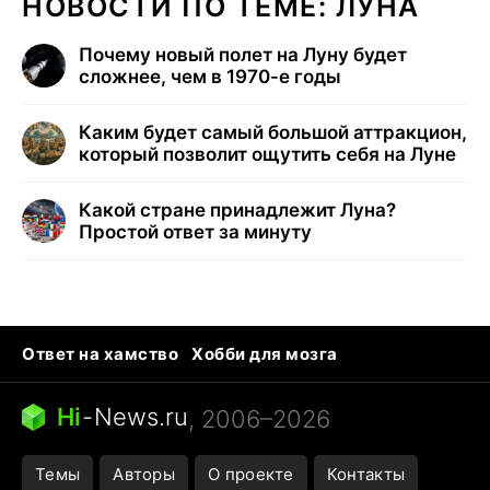
НОВОСТИ ПО ТЕМЕ: ЛУНА
Почему новый полет на Луну будет
сложнее, чем в 1970-е годы
Каким будет самый большой аттракцион,
который позволит ощутить себя на Луне
Какой стране принадлежит Луна?
Простой ответ за минуту
Ответ на хамство
Хобби для мозга
Бензин 100 vs 95
Тунцы в океанариуме
Следующая пандемия
Google Maps открытие
Hi
-
News.ru
, 2006–2026
Темы
Авторы
О проекте
Контакты