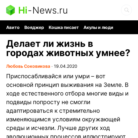
Hi
-
News.ru
Авито
Вояджер
Кошка писает
Акулы и люди
Ядерная война
Судоку и пазлы
Ядовитые пауки
Делает ли жизнь в
городах животных умнее?
Любовь Соковикова
∙
19.04.2020
Приспосабливайся или умри – вот
основной принцип выживания на Земле. В
ходе естественного отбора многие виды и
подвиды попросту не смогли
адаптироваться к стремительно
изменяющимся условиям окружающей
среды и исчезли. Лучше других ход
эволюционных процессов иллюстрируют