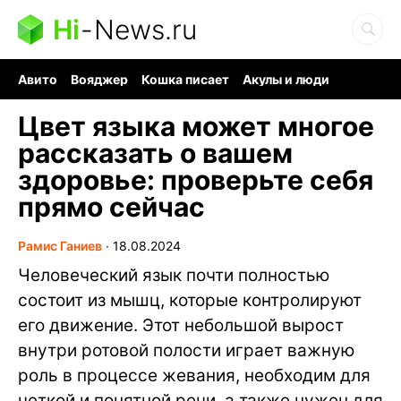
Hi
-
News.ru
Авито
Вояджер
Кошка писает
Акулы и люди
Ядерная война
Судоку и пазлы
Ядовитые пауки
Цвет языка может многое
рассказать о вашем
здоровье: проверьте себя
прямо сейчас
Рамис Ганиев
∙
18.08.2024
Человеческий язык почти полностью
состоит из мышц, которые контролируют
его движение. Этот небольшой вырост
внутри ротовой полости играет важную
роль в процессе жевания, необходим для
четкой и понятной речи, а также нужен для