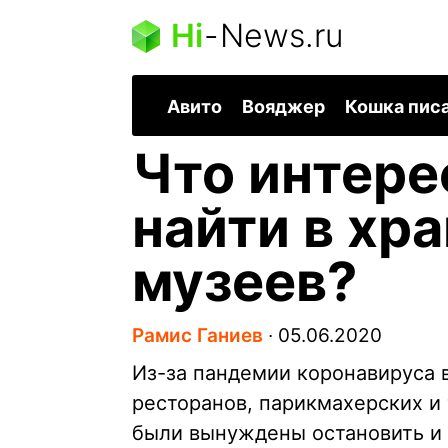
Hi
-
News.ru
Авито
Вояджер
Кошка пис
Что интере
найти в хр
музеев?
Рамис Ганиев
∙
05.06.2020
Из-за пандемии коронавируса в
ресторанов, парикмахерских и
были вынуждены остановить и 