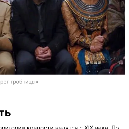
крет гробницы»
ть
ритории крепости ведутся с XIX века. По