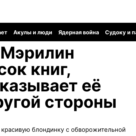
ает
Акулы и люди
Ядерная война
Судоку и 
 Мэрилин
сок книг,
казывает её
ругой стороны
 красивую блондинку с обворожительной