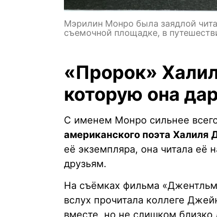
Мэрилин Монро была заядлой читат
съемочной площадке, в путешеств
«Пророк» Халил
которую она да
С именем Монро сильнее всего
американского поэта Халиля
её экземпляра, она читала её 
друзьям.
На съёмках фильма «Джентльм
вслух прочитала коллеге Джейн
вместе, но не слишком близко 