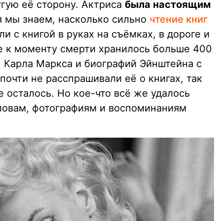
угую её сторону. Актриса
была настоящим
ня мы знаем, насколько сильно
чтение книг
али с книгой в руках на съёмках, в дороге и
ке к моменту смерти хранилось больше 400
» Карла Маркса и биографий Эйнштейна с
очти не расспрашивали её о книгах, так
е осталось. Но кое-что всё же удалось
ловам, фотографиям и воспоминаниям