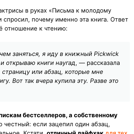
ктрисы в руках «Письма к молодому
 спросил, почему именно эта книга. Ответ
ё отношение к чтению:
ечем заняться, я иду в книжный Pickwick
 и открываю книги наугад
, — рассказала
 страницу или абзац, которые мне
игу. Вот так вчера купила эту. Разве это
спискам бестселлеров, а собственному
о честный: если зацепил один абзац,
альное. Кстати,
отличный лайфхак
для тех,