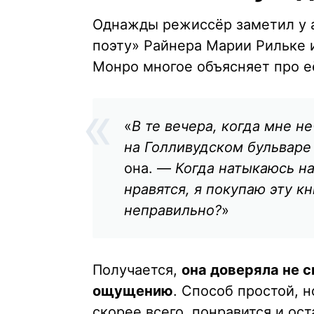
Однажды режиссёр заметил у а
поэту» Райнера Марии Рильке и
Монро многое объясняет про е
«
В те вечера, когда мне н
на Голливудском бульваре
она. —
Когда натыкаюсь на
нравятся, я покупаю эту кн
неправильно?
»
Получается,
она доверяла не 
ощущению
. Способ простой, н
скорее всего, понравится и ост