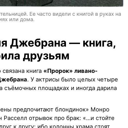
ельницей. Ее часто видели с книгой в руках на
иях или дома.
я Джебрана — книга,
рила друзьям
 связана книга
«Пророк» ливано-
 Джебрана
. У актрисы было целых четыре
на съёмочных площадках и иногда дарила
ены предпочитают блондинок» Монро
 Расселл отрывок про брак: «…и стойте
друг к другу: ибо колонны храма стоят