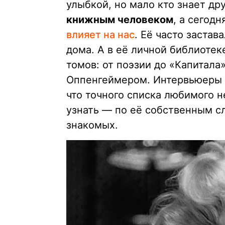
улыбкой, но мало кто знает др
книжным человеком
, а сегод
влияет на нас
. Её часто застав
дома. А в её личной библиоте
томов: от поэзии до «Капитала
Оппенгеймером. Интервьюеры п
что точного списка любимого н
узнать — по её собственным с
знакомых.