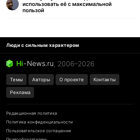
использовать её с максимальной
пользой
Люди с сильным характером
Кошка писает на кровать
Тунцы в океанариуме
Ядовитые пауки России
Hi
-
News.ru
, 2006–2026
Города в ядерной войне
Открытие в Google Maps
Темы
Авторы
О проекте
Контакты
Реклама
Редакционная политика
Политика конфиденциальности
Пользовательское соглашение
Правообладателям