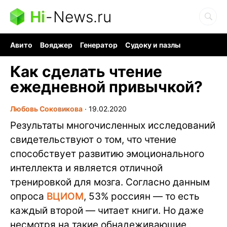
Hi
-
News.ru
Авито
Вояджер
Генератор
Судоку и пазлы
Хобби для мозга
Бензин 100 vs 95
Следующая пандемия
Как сделать чтение
ежедневной привычкой?
Любовь Соковикова
∙
19.02.2020
Результаты многочисленных исследований
свидетельствуют о том, что чтение
способствует развитию эмоционального
интеллекта и является отличной
тренировкой для мозга. Согласно данным
опроса
ВЦИОМ
, 53% россиян — то есть
каждый второй — читает книги. Но даже
несмотря на такие обнадеживающие