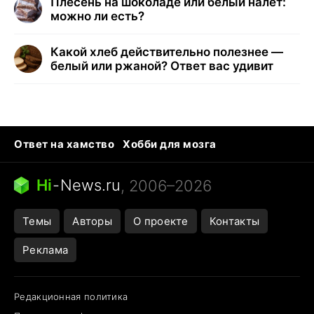
Плесень на шоколаде или белый налёт:
можно ли есть?
Какой хлеб действительно полезнее —
белый или ржаной? Ответ вас удивит
Ответ на хамство
Хобби для мозга
Бензин 100 vs 95
Тунцы в океанариуме
Следующая пандемия
Google Maps открытие
Hi
-
News.ru
, 2006–2026
Темы
Авторы
О проекте
Контакты
Реклама
Редакционная политика