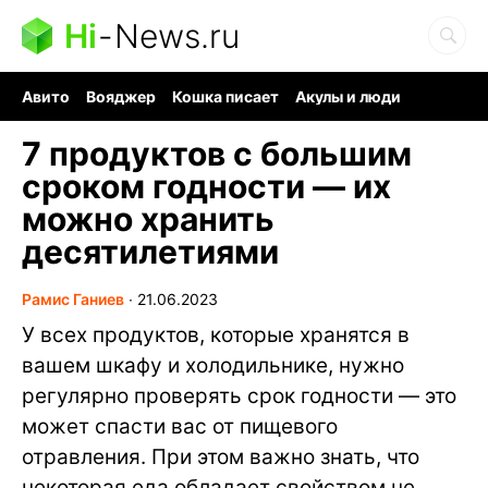
Hi
-
News.ru
Авито
Вояджер
Кошка писает
Акулы и люди
Ядерная война
Ядовитые пауки
Судоку и пазлы
7 продуктов с большим
сроком годности — их
можно хранить
десятилетиями
Рамис Ганиев
∙
21.06.2023
У всех продуктов, которые хранятся в
вашем шкафу и холодильнике, нужно
регулярно проверять срок годности — это
может спасти вас от пищевого
отравления. При этом важно знать, что
некоторая еда обладает свойством не