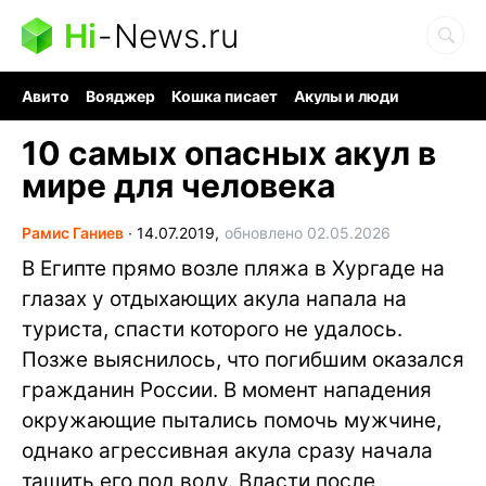
Hi
-
News.ru
Авито
Вояджер
Кошка писает
Акулы и люди
Ядерная война
Судоку и пазлы
Ядовитые пауки
10 самых опасных акул в
мире для человека
Рамис Ганиев
∙
14.07.2019,
обновлено 02.05.2026
В Египте прямо возле пляжа в Хургаде на
глазах у отдыхающих акула напала на
туриста, спасти которого не удалось.
Позже выяснилось, что погибшим оказался
гражданин России. В момент нападения
окружающие пытались помочь мужчине,
однако агрессивная акула сразу начала
тащить его под воду. Власти после