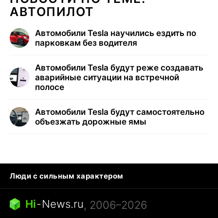
АВТОПИЛОТ
Автомобили Tesla научились ездить по
парковкам без водителя
Автомобили Tesla будут реже создавать
аварийные ситуации на встречной
полосе
Автомобили Tesla будут самостоятельно
объезжать дорожные ямы
Люди с сильным характером
Кошка писает на кровать
Тунцы в океанариуме
Ядовитые пауки России
Hi
-
News.ru
, 2006–2026
Города в ядерной войне