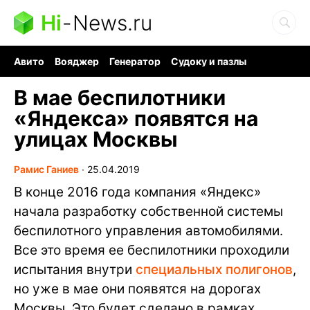
Hi
-
News.ru
Авито
Вояджер
Генератор
Судоку и пазлы
Хобби для мозга
Бензин 100 vs 95
Следующая пандемия
В мае беспилотники
«Яндекса» появятся на
улицах Москвы
Рамис Ганиев
∙
25.04.2019
В конце 2016 года компания «Яндекс»
начала разработку собственной системы
беспилотного управления автомобилями.
Все это время ее беспилотники проходили
испытания внутри
специальных полигонов
,
но уже в мае они появятся на дорогах
Москвы. Это будет сделано в рамках