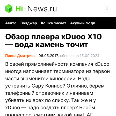
Hi
-
News.ru
Авито
Вояджер
Кошка писает
Акулы и люди
Ядерная война
Судоку и пазлы
Ядовитые пауки
Обзор плеера xDuoo X10
— вода камень точит
Павел Дмитриев
∙
06.05.2017,
обновлено 15.09.2024
В своей прямолинейности компания xDuoo
иногда напоминает терминатора из первой
части знаменитой киносерии. Надо
устранить Сару Коннор? Отлично, берём
телефонный справочник и начинаем
убивать их всех по списку. Так же и у
xDuoo — надо создать плеер? Берём
процессор, смотрим, какой там ЦАП