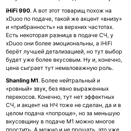
iHiFi 990
. А вот этот товарищ похож на
xDuoo по подаче, такой же акцент «внизу»
и «прибранность» на верхних частотах.
Есть некоторая разница в подаче СЧ, у
xDuoo они более эмоциональны, а iHiFi
берёт лучшей детализацией, но тут выбор
будет уже более вкусовым. Ну и, конечно,
цена сыграет тут немаловажную роль.
Shanling M1
. Более нейтральный и
«ровный» звук, без явно выраженных
перекосов. Конечно, тут нет эффектных
СЧ, и акцент на НЧ тоже не сделан, да и в
целом подача «попроще», но за меньшую
вкусовщину в подаче M1 можно многое
простить. А можно и не прощать, это уже