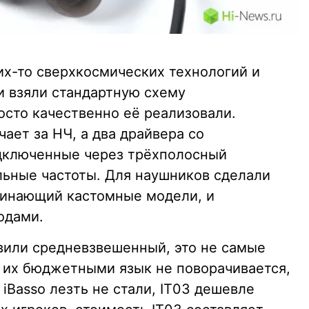
ких-то сверхкосмических технологий и
и взяли стандартную схему
осто качественно её реализовали.
ает за НЧ, а два драйвера со
дключенные через трёхполосный
льные частоты. Для наушников сделали
минающий кастомные модели, и
одами.
вили средневзвешенный, это не самые
 их бюджетными язык не поворачивается,
 iBasso лезть не стали, IT03 дешевле