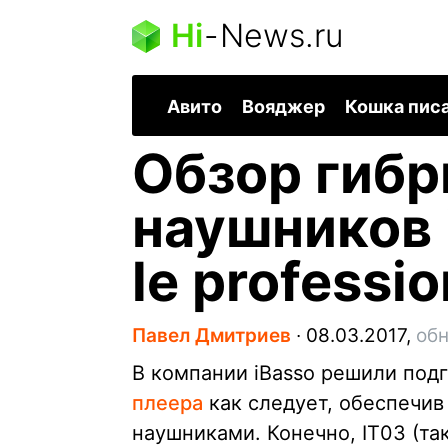
Hi
-
News.ru
Авито
Вояджер
Кошка пис
Обзор гиб
наушников 
le professi
Павел Дмитриев
∙
08.03.2017,
обн
В компании iBasso решили подг
плеера
как следует, обеспечи
наушниками. Конечно, IT03 (та