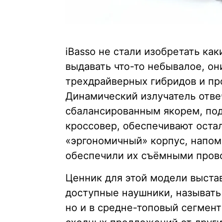
iBasso не стали изобретать ка
выдавать что-то небывалое, он
трехдрайверных гибридов и пр
Динамический излучатель отвеч
сбалансированным якорем, по
кроссовер, обеспечивают оста
«эргономичный» корпус, напо
обеспечили их съёмными пров
Ценник для этой модели выста
доступные наушники, называть
но и в средне-топовый сегмент