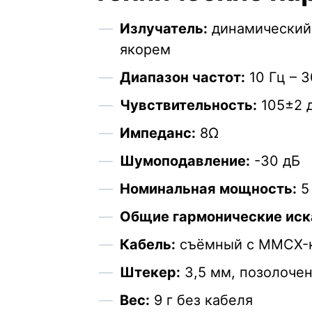
Излучатель:
динамический,
якорем
Диапазон частот:
10 Гц – 3
Чувствительность:
105±2 
Импеданс:
8Ω
Шумоподавление:
-30 дБ
Номинальная мощность:
5
Общие гармонические иск
Кабель:
съёмный с MMCX-ко
Штекер:
3,5 мм, позолоче
Вес:
9 г без кабеля