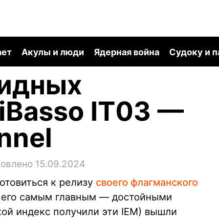
ает
Акулы и люди
Ядерная война
Судоку и 
ридных
iBasso IT03 —
onnel
овлено 15.09.2024
отовиться к релизу
своего флагманского
в его самым главным — достойными
кой индекс получили эти IEM) вышли