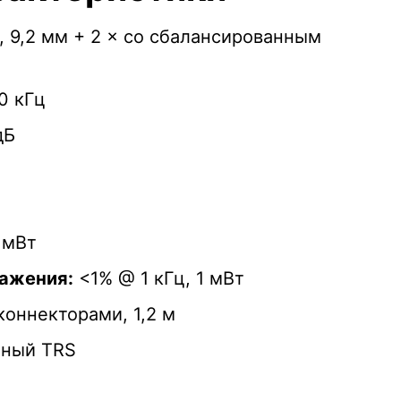
 9,2 мм + 2 × со сбалансированным
0 кГц
дБ
 мВт
ажения:
<1% @ 1 кГц, 1 мВт
ннекторами, 1,2 м
нный TRS