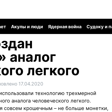
ает
Акулы и люди
Ядерная война
Судоку и 
оздан
 аналог
ого легкого
новлено 17.04.2020
 использовали технологию трехмерной
ого аналога человеческого легкого.
я совсем крошечным – не больше монетки,