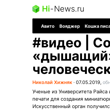
Hi
-
News.ru
Авито
Вояджер
Кошка пис
#
видео | С
«дышащий»
человеческ
Николай Хижняк
∙
07.05.2019,
об
Ученые из Университета Райса
печати для создания миниатюрн
Искусственный орган получилс