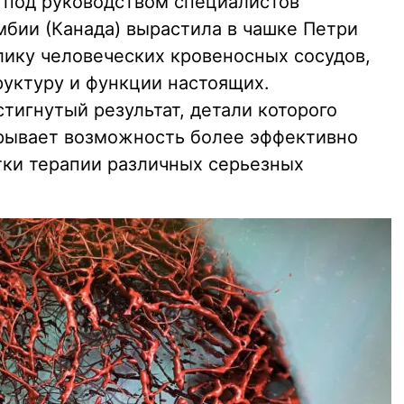
 под руководством специалистов
мбии (Канада) вырастила в чашке Петри
ику человеческих кровеносных сосудов,
уктуру и функции настоящих.
стигнутый результат, детали которого
крывает возможность более эффективно
тки терапии различных серьезных