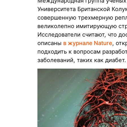
Международная группа ученых
Университета Британской Колу
совершенную трехмерную репл
великолепно имитирующую стр
Исследователи считают, что до
описаны
в журнале Nature
, от
подходить к вопросам разрабо
заболеваний, таких как диабет.