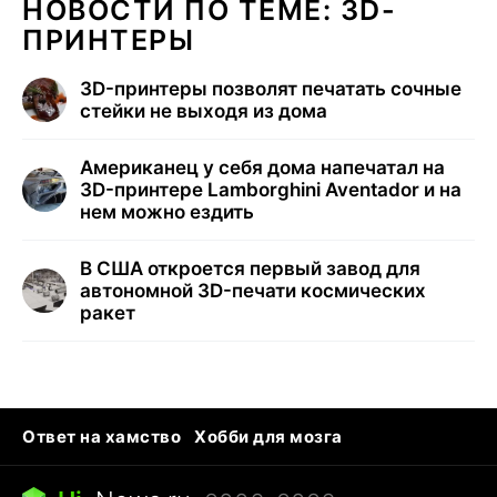
НОВОСТИ ПО ТЕМЕ: 3D-
ПРИНТЕРЫ
3D-принтеры позволят печатать сочные
стейки не выходя из дома
Американец у себя дома напечатал на
3D-принтере Lamborghini Aventador и на
нем можно ездить
В США откроется первый завод для
автономной 3D-печати космических
ракет
Ответ на хамство
Хобби для мозга
Бензин 100 vs 95
Тунцы в океанариуме
Следующая пандемия
Google Maps открытие