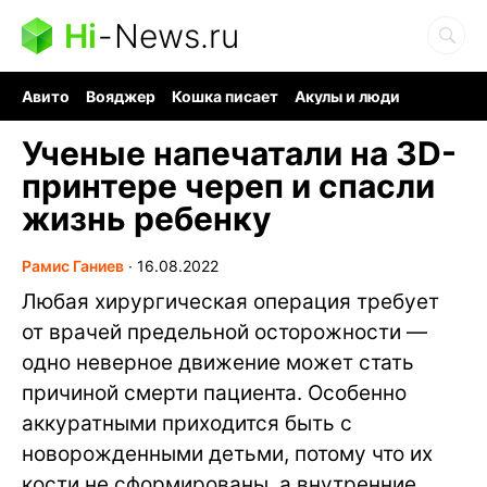
Hi
-
News.ru
Авито
Вояджер
Кошка писает
Акулы и люди
Ядерная война
Ядовитые пауки
Судоку и пазлы
Ученые напечатали на 3D-
принтере череп и спасли
жизнь ребенку
Рамис Ганиев
∙
16.08.2022
Любая хирургическая операция требует
от врачей предельной осторожности —
одно неверное движение может стать
причиной смерти пациента. Особенно
аккуратными приходится быть с
новорожденными детьми, потому что их
кости не сформированы, а внутренние