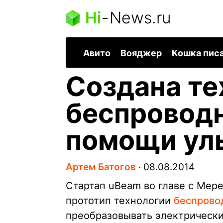
Hi
-
News.ru
Авито
Вояджер
Кошка пис
Создана те
беспроводн
помощи ул
Артем Батогов
∙
08.08.2014
Стартап uBeam во главе с Мер
прототип технологии
беспрово
преобразовывать электрический