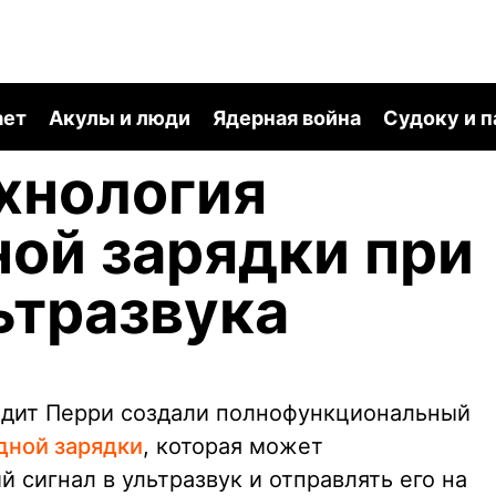
ает
Акулы и люди
Ядерная война
Судоку и 
хнология
ой зарядки при
ьтразвука
едит Перри создали полнофункциональный
дной зарядки
, которая может
 сигнал в ультразвук и отправлять его на