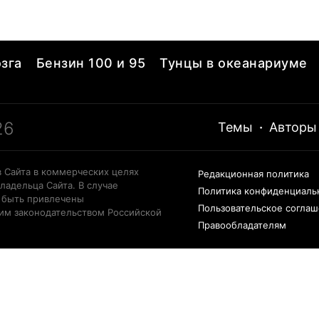
зга
Бензин 100 и 95
Тунцы в океанариуме
26
Темы
·
Авторы
 Сайта в коммерческих целях
Редакционная политика
ладельца Сайта. В случае
Политика конфиденциаль
 быть привлечены
Пользовательское согла
щим законодательством Российской
Правообладателям