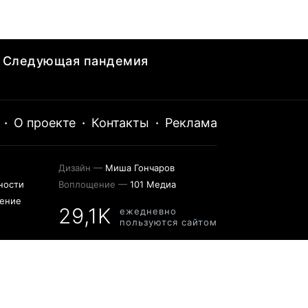
Следующая пандемия
·
О проекте
·
Контакты
·
Реклама
Дизайн —
Миша Гончаров
ности
Воплощение —
101 Медиа
шение
29,1K
ежедневно
пользуются сайтом