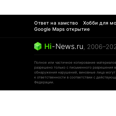
Ответ на хамство
Хобби для мо
Google Maps открытие
Hi
-
News.ru
, 2006–20
Полное или частичное копирование материалов
разрешено только с письменного разрешения в
обнаружения нарушений, виновные лица могут
к ответственности в соответствии с действую
Федерации.