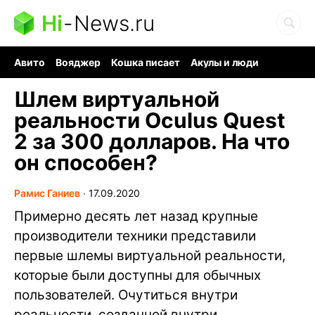
Hi
-
News.ru
Авито
Вояджер
Кошка писает
Акулы и люди
Ядерная война
Судоку и пазлы
Ядовитые пауки
Шлем виртуальной
реальности Oculus Quest
2 за 300 долларов. На что
он способен?
Рамис Ганиев
∙
17.09.2020
Примерно десять лет назад крупные
производители техники представили
первые шлемы виртуальной реальности,
которые были доступны для обычных
пользователей. Очутиться внутри
реальности, созданной внутри