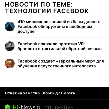
НОВОСТИ ПО ТЕМЕ:
ТЕХНОЛОГИИ FACEBOOK
419 миллионов записей из базы данных
Facebook обнаружены в свободном
доступе
Facebook показали прототип VR-
браслета с тактильной обратной связью
Facebook создает «зеркальный мир» для
обучения искусственного интеллекта
Ответ на хамство
Хобби для мозга
Бензин 100 и 95
Тунцы в океанариуме
Следующая пандемия
Google Maps открытие
Hi
-
News.ru
, 2006–2026