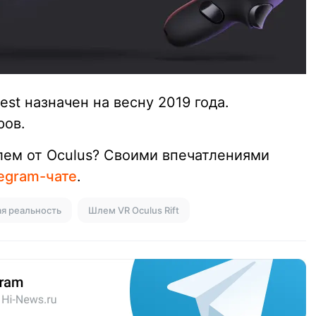
st назначен на весну 2019 года.
ров.
лем от Oculus? Своими впечатлениями
egram-чате
.
я реальность
Шлем VR Oculus Rift