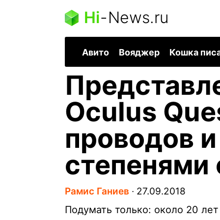
Hi
-
News.ru
Авито
Вояджер
Кошка пис
Представл
Oculus Ques
проводов и
степенями
Рамис Ганиев
∙
27.09.2018
Подумать только: около 20 ле