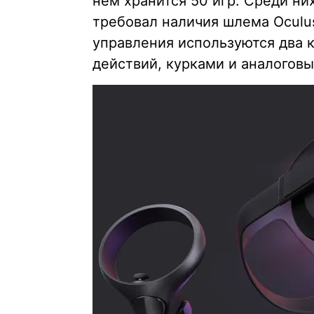
нем хранится 50 игр. Среди них
требовал наличия шлема Oculus
управления используются два 
действий, курками и аналогов