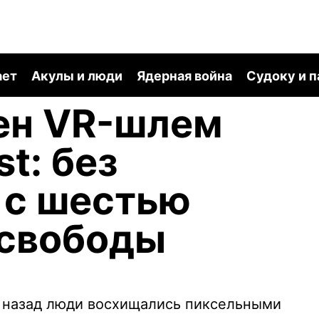
ает
Акулы и люди
Ядерная война
Судоку и 
ен VR-шлем
t: без
 с шестью
 свободы
т назад люди восхищались пиксельными