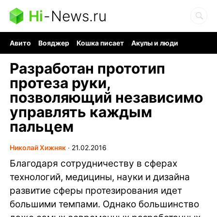
Hi
-
News.ru
Авито
Вояджер
Кошка писает
Акулы и люди
Ядерная война
Ядовитые пауки
Судоку и пазлы
Разработан прототип
протеза руки,
позволяющий независимо
управлять каждым
пальцем
Николай Хижняк
∙
21.02.2016
Благодаря сотрудничеству в сферах
технологий, медицины, науки и дизайна
развитие сферы протезирования идет
большими темпами. Однако большинство