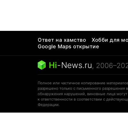
Ответ на хамство
Хобби для мо
Google Maps открытие
Hi
-
News.ru
, 2006–20
Полное или частичное копирование материалов
разрешено только с письменного разрешения в
обнаружения нарушений, виновные лица могут
к ответственности в соответствии с действую
Федерации.