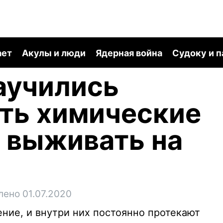
ает
Акулы и люди
Ядерная война
Судоку и 
аучились
ть химические
 выживать на
лено 01.07.2020
ние, и внутри них постоянно протекают