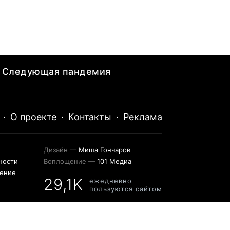
Следующая пандемия
·
О проекте
·
Контакты
·
Реклама
Дизайн —
Миша Гончаров
ности
Воплощение —
101 Медиа
шение
29,1K
ежедневно
пользуются сайтом