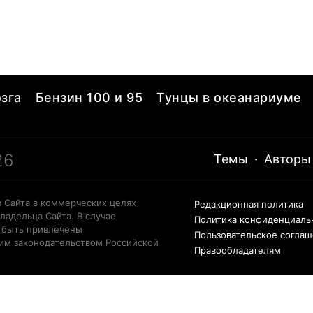
фото
зга
Бензин 100 и 95
Тунцы в океанариуме
26
Темы
·
Авторы
 Сайта в коммерческих целях
Редакционная политика
ладельца Сайта. В случае
Политика конфиденциаль
 быть привлечены
Пользовательское согла
щим законодательством Российской
Правообладателям