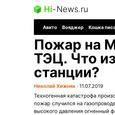
Hi
-
News.ru
Авито
Вояджер
Кошка пис
Пожар на 
ТЭЦ. Что и
станции?
Николай Хижняк
∙
11.07.2019
Техногенная катастрофа прои
пожар случился на газопровод
высокого давления огненный фа