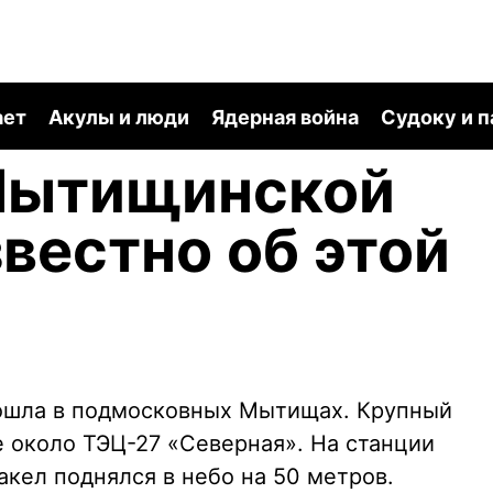
ает
Акулы и люди
Ядерная война
Судоку и 
Мытищинской
звестно об этой
зошла в подмосковных Мытищах. Крупный
е около ТЭЦ-27 «Северная». На станции
кел поднялся в небо на 50 метров.