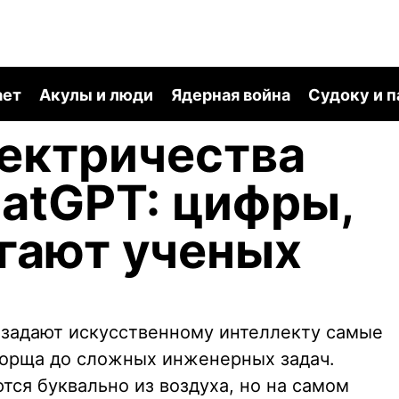
ает
Акулы и люди
Ядерная война
Судоку и 
ектричества
atGPT: цифры,
гают ученых
задают искусственному интеллекту самые
борща до сложных инженерных задач.
тся буквально из воздуха, но на самом