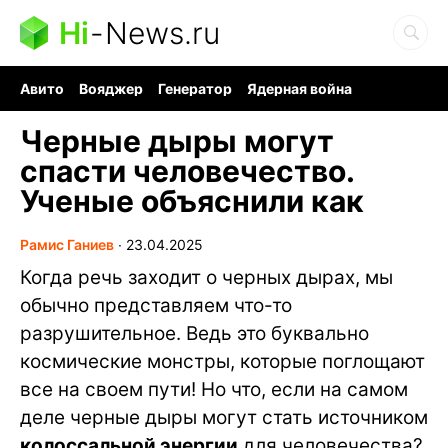
Hi
-
News.ru
Авито
Вояджер
Генератор
Ядерная война
Судоку и пазлы
Бензин 100 и 95
Хобби для мозга
Черные дыры могут
спасти человечество.
Ученые объяснили как
Рамис Ганиев
∙
23.04.2025
Когда речь заходит о черных дырах, мы
обычно представляем что-то
разрушительное. Ведь это буквально
космические монстры, которые поглощают
все на своем пути! Но что, если на самом
деле черные дыры могут стать источником
колоссальной энергии
для человечества?