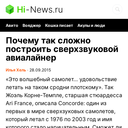
Hi
-
News.ru
Авито
Вояджер
Кошка писает
Акулы и люди
Ядерная война
Судоку и пазлы
Ядовитые пауки
Почему так сложно
построить сверхзвуковой
авиалайнер
Илья Хель
∙
28.09.2015
«Это волшебный самолет… удовольствие
летать на таком сродни плотскому». Так
Жоэль Корне-Темпле, старшая стюардесса
Ari France, описала Concorde: один из
первых в мире сверхзуковых самолетов,
который летал с 1976 по 2003 год и имя
которого стало нарицательным. Сможет ли