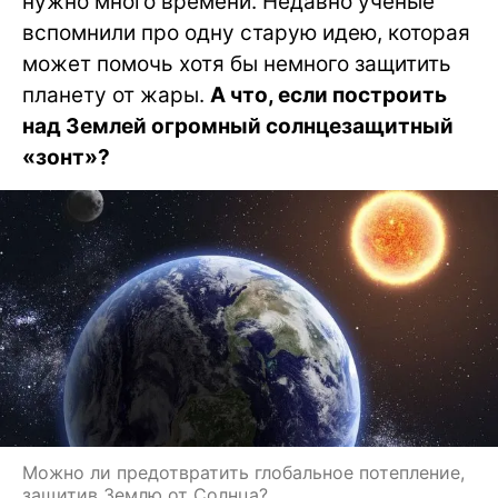
нужно много времени. Недавно ученые
вспомнили про одну старую идею, которая
может помочь хотя бы немного защитить
планету от жары.
А что, если построить
над Землей огромный солнцезащитный
«зонт»?
Можно ли предотвратить глобальное потепление,
защитив Землю от Солнца?