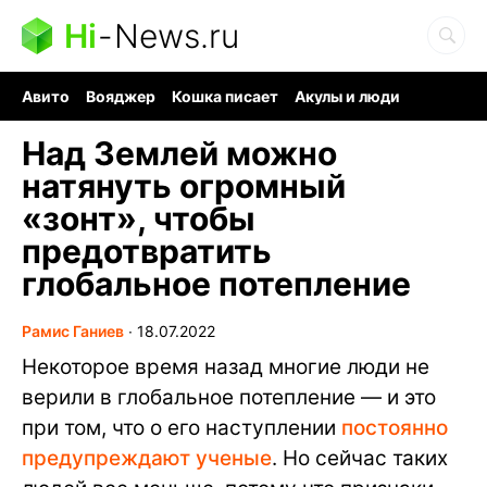
Hi
-
News.ru
Авито
Вояджер
Кошка писает
Акулы и люди
Ядерная война
Судоку и пазлы
Ядовитые пауки
Над Землей можно
натянуть огромный
«зонт», чтобы
предотвратить
глобальное потепление
Рамис Ганиев
∙
18.07.2022
Некоторое время назад многие люди не
верили в глобальное потепление — и это
при том, что о его наступлении
постоянно
предупреждают ученые
. Но сейчас таких