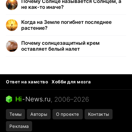
Почему Солнце называется Солнцем, а
не как-то иначе?
Когда на Земле погибнет последнее
растение?
Почему солнцезащитный крем
оставляет белый налет
Ответ на хамство
Хобби для мозга
Бензин 100 и 95
Тунцы в океанариуме
Следующая пандемия
Google Maps открытие
Hi
-
News.ru
, 2006–2026
Темы
Авторы
О проекте
Контакты
Реклама