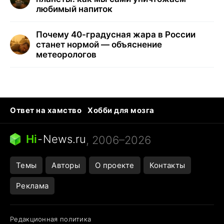
любимый напиток
Почему 40-градусная жара в России
станет нормой — объяснение
метеорологов
Ответ на хамство
Хобби для мозга
Бензин 100 и 95
Тунцы в океанариуме
Следующая пандемия
Google Maps открытие
Hi
-
News.ru
, 2006–2026
Темы
Авторы
О проекте
Контакты
Реклама
Редакционная политика