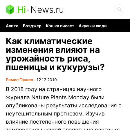
Hi
-
News.ru
Авито
Вояджер
Кошка писает
Акулы и люди
Ядерная война
Судоку и пазлы
Ядовитые пауки
Как климатические
изменения влияют на
урожайность риса,
пшеницы и кукурузы?
Рамис Ганиев
∙
12.12.2019
В 2018 году на страницах научного
журнала Nature Plants Monday были
опубликованы результаты исследования с
неутешительным прогнозом. Изучив
влияние постепенного повышения
температуры нашей планеты на растения,