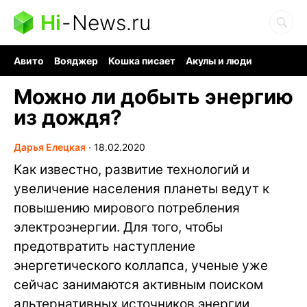
Hi
-
News.ru
Авито
Вояджер
Кошка писает
Акулы и люди
Ядерная война
Судоку и пазлы
Ядовитые пауки
Можно ли добыть энергию
из дождя?
Дарья Елецкая
∙
18.02.2020
Как известно, развитие технологий и
увеличение населения планеты ведут к
повышению мирового потребления
электроэнергии. Для того, чтобы
предотвратить наступление
энергетического коллапса, ученые уже
сейчас занимаются активным поиском
альтернативных источников энергии.