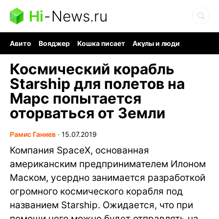
Hi
-
News.ru
Авито
Вояджер
Кошка писает
Акулы и люди
Ядерная война
Судоку и пазлы
Ядовитые пауки
Космический корабль
Starship для полетов на
Марс попытается
оторваться от Земли
Рамис Ганиев
∙
15.07.2019
Компания SpaceX, основанная
американским предпринимателем Илоном
Маском, усердно занимается разработкой
огромного космического корабля под
названием Starship. Ожидается, что при
помощи него можно будет отправлять на