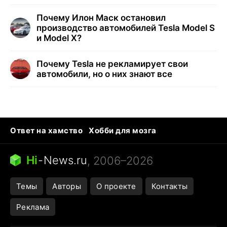
Почему Илон Маск остановил
производство автомобилей Tesla Model S
и Model X?
Почему Tesla не рекламирует свои
автомобили, но о них знают все
Ответ на хамство
Хобби для мозга
Бензин 100 и 95
Тунцы в океанариуме
Следующая пандемия
Google Maps открытие
Hi
-
News.ru
, 2006–2026
Темы
Авторы
О проекте
Контакты
Реклама