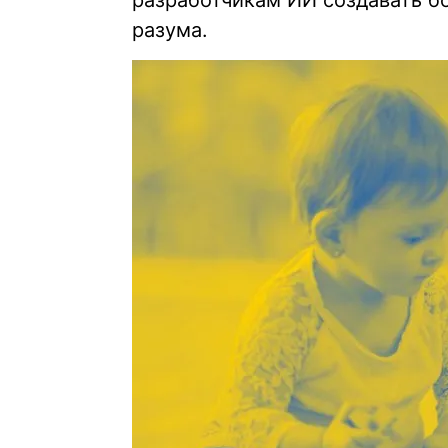
разработчикам ИИ создавать б
разума.