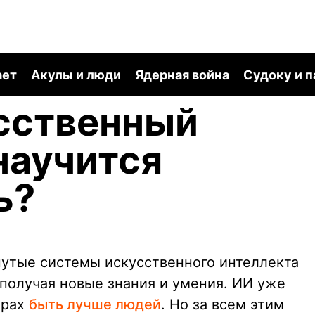
ает
Акулы и люди
Ядерная война
Судоку и 
сственный
научится
ь?
утые системы искусственного интеллекта
 получая новые знания и умения. ИИ уже
ерах
быть лучше людей
. Но за всем этим