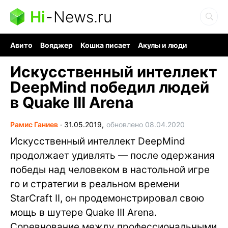
Hi
-
News.ru
Авито
Вояджер
Кошка писает
Акулы и люди
Ядерная война
Ядовитые пауки
Судоку и пазлы
Искусственный интеллект
DeepMind победил людей
в Quake III Arena
Рамис Ганиев
∙
31.05.2019,
обновлено 08.04.2020
Искусственный интеллект DeepMind
продолжает удивлять — после одержания
победы над человеком в настольной игре
го и стратегии в реальном времени
StarCraft II, он продемонстрировал свою
мощь в шутере Quake III Arena.
Соревнование между профессиональными