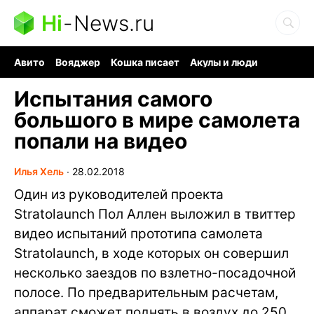
Hi
-
News.ru
Авито
Вояджер
Кошка писает
Акулы и люди
Ядерная война
Ядовитые пауки
Судоку и пазлы
Испытания самого
большого в мире самолета
попали на видео
Илья Хель
∙
28.02.2018
Один из руководителей проекта
Stratolaunch Пол Аллен выложил в твиттер
видео испытаний прототипа самолета
Stratolaunch, в ходе которых он совершил
несколько заездов по взлетно-посадочной
полосе. По предварительным расчетам,
аппарат сможет поднять в воздух до 250