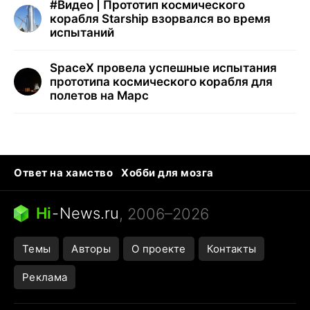
#
Видео | Прототип космического
корабля Starship взорвался во время
испытаний
SpaceX провела успешные испытания
прототипа космического корабля для
полетов на Марс
Ответ на хамство
Хобби для мозга
Бензин 100 vs 95
Тунцы в океанариуме
Следующая пандемия
Google Maps открытие
Hi
-
News.ru
, 2006–2026
Темы
Авторы
О проекте
Контакты
Реклама