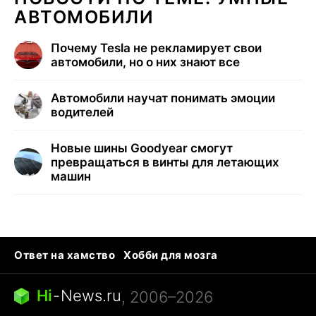
АВТОМОБИЛИ
Почему Tesla не рекламирует свои
автомобили, но о них знают все
Автомобили научат понимать эмоции
водителей
Новые шины Goodyear смогут
превращаться в винты для летающих
машин
Ответ на хамство
Хобби для мозга
Бензин 100 и 95
Тунцы в океанариуме
Следующая пандемия
Google Maps открытие
Hi
-
News.ru
, 2006–2026