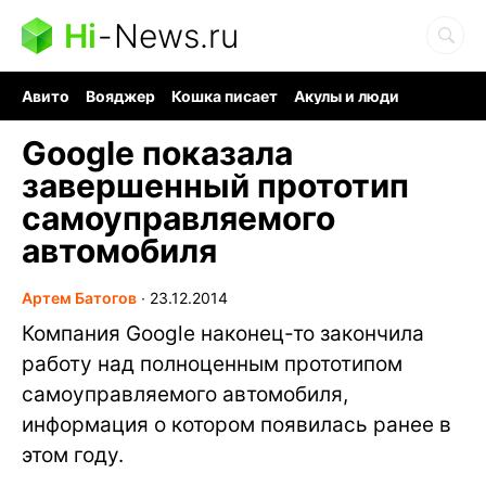
Hi
-
News.ru
Авито
Вояджер
Кошка писает
Акулы и люди
Ядерная война
Судоку и пазлы
Ядовитые пауки
Google показала
завершенный прототип
самоуправляемого
автомобиля
Артем Батогов
∙
23.12.2014
Компания Google наконец-то закончила
работу над полноценным прототипом
самоуправляемого автомобиля,
информация о котором появилась ранее в
этом году.