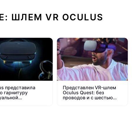
Е: ШЛЕМ VR OCULUS
us представила
Представлен VR-шлем
ю гарнитуру
Oculus Quest: без
уальной
проводов и с шестью
ности Rift S
степенями свободы