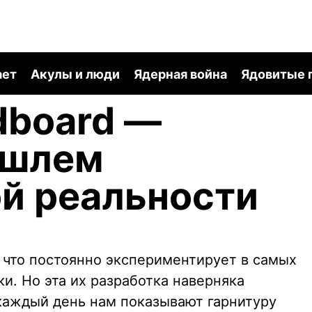
ает
Акулы и люди
Ядерная война
Ядовитые 
dboard —
 шлем
й реальности
, что постоянно экспериментирует в самых
ки. Но эта их разработка наверняка
 каждый день нам показывают гарнитуру