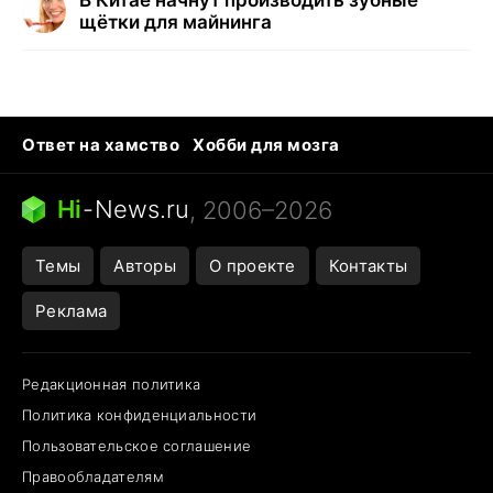
В Китае начнут производить зубные
щётки для майнинга
Ответ на хамство
Хобби для мозга
Бензин 100 vs 95
Тунцы в океанариуме
Следующая пандемия
Google Maps открытие
Hi
-
News.ru
, 2006–2026
Темы
Авторы
О проекте
Контакты
Реклама
Редакционная политика
Политика конфиденциальности
Пользовательское соглашение
Правообладателям