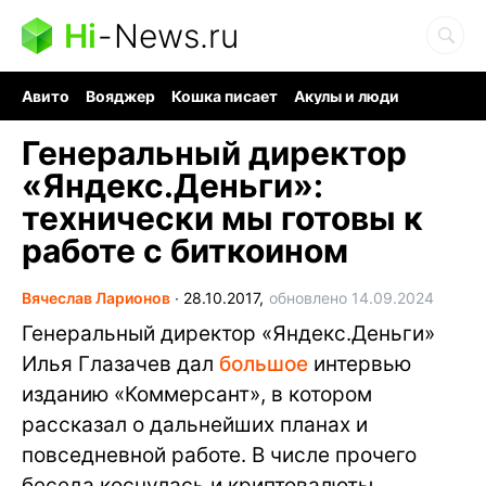
Hi
-
News.ru
Авито
Вояджер
Кошка писает
Акулы и люди
Ядерная война
Ядовитые пауки
Судоку и пазлы
Генеральный директор
«Яндекс.Деньги»:
технически мы готовы к
работе с биткоином
Вячеслав Ларионов
∙
28.10.2017,
обновлено 14.09.2024
Генеральный директор «Яндекс.Деньги»
Илья Глазачев дал
большое
интервью
изданию «Коммерсант», в котором
рассказал о дальнейших планах и
повседневной работе. В числе прочего
беседа коснулась и криптовалюты.