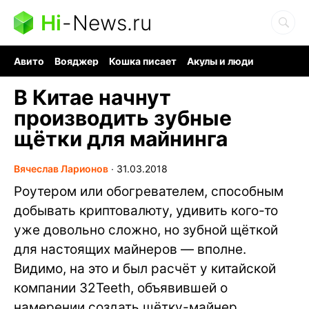
Hi
-
News.ru
Авито
Вояджер
Кошка писает
Акулы и люди
Ядерная война
Судоку и пазлы
Ядовитые пауки
В Китае начнут
производить зубные
щётки для майнинга
Вячеслав Ларионов
∙
31.03.2018
Роутером или обогревателем, способным
добывать криптовалюту, удивить кого-то
уже довольно сложно, но зубной щёткой
для настоящих майнеров — вполне.
Видимо, на это и был расчёт у китайской
компании 32Teeth, объявившей о
намерении создать щётку-майнер,