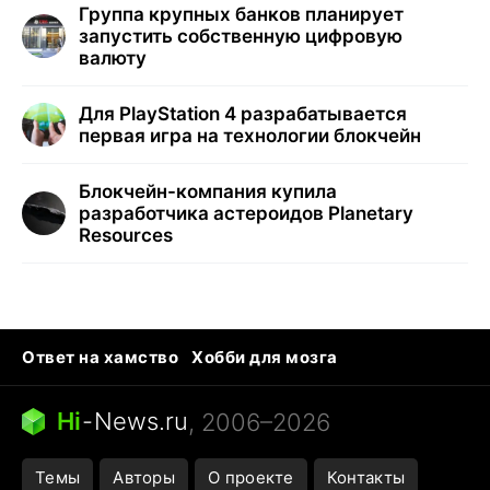
Группа крупных банков планирует
запустить собственную цифровую
валюту
Для PlayStation 4 разрабатывается
первая игра на технологии блокчейн
Блокчейн-компания купила
разработчика астероидов Planetary
Resources
Ответ на хамство
Хобби для мозга
Бензин 100 и 95
Тунцы в океанариуме
Следующая пандемия
Google Maps открытие
Hi
-
News.ru
, 2006–2026
Темы
Авторы
О проекте
Контакты