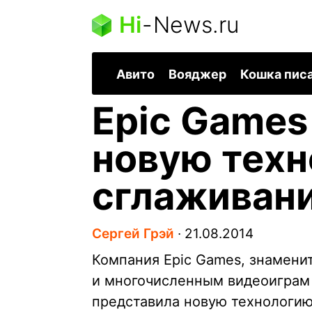
Hi
-
News.ru
Авито
Вояджер
Кошка пис
Epic Games
новую тех
сглаживан
Сергей Грэй
∙
21.08.2014
Компания Epic Games, знамени
и многочисленным видеоиграм в
представила новую технологию