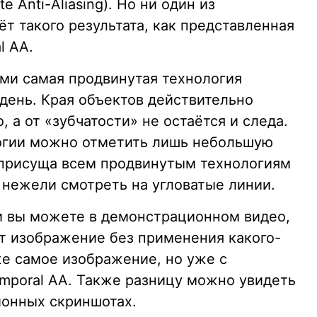
te Anti-Aliasing). Но ни один из
т такого результата, как представленная
l AA.
ами самая продвинутая технология
день. Края объектов действительно
 а от «зубчатости» не остаётся и следа.
логии можно отметить лишь небольшую
 присуща всем продвинутым технологиям
 нежели смотреть на угловатые линии.
и вы можете в демонстрационном видео,
т изображение без применения какого-
же самое изображение, но уже с
mporal AA. Также разницу можно увидеть
ионных скриншотах.