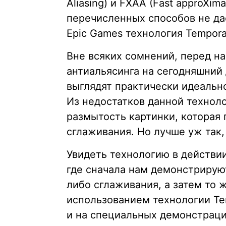
Aliasing) и FXAA (Fast approXima
перечисленных способов не даё
Epic Games технология Tempora
Вне всяких сомнений, перед н
антиальясинга на сегодняшний 
выглядят практически идеально,
Из недостатков данной техно
размытость картинки, которая
сглаживания. Но лучше уж так,
Увидеть технологию в действи
где сначала нам демонстрирую
либо сглаживания, а затем то 
использованием технологии Te
и на специальных демонстрац