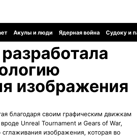
ает
Акулы и люди
Ядерная война
Судоку и 
 разработала
нологию
ия изображения
тая благодаря своим графическим движкам
роде Unreal Tournament и Gears of War,
 сглаживания изображения, которая во