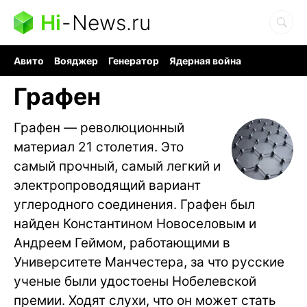
Hi
-
News.ru
Авито
Вояджер
Генератор
Ядерная война
Судоку и пазлы
Бензин 100 и 95
Хобби для мозга
Графен
Графен — революционный
материал 21 столетия. Это
самый прочный, самый легкий и
электропроводящий вариант
углеродного соединения. Графен был
найден Константином Новоселовым и
Андреем Геймом, работающими в
Университете Манчестера, за что русские
ученые были удостоены Нобелевской
премии. Ходят слухи, что он может стать