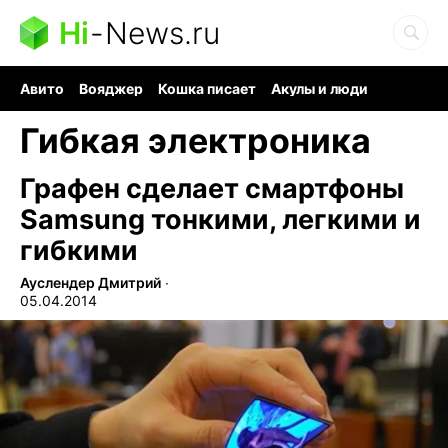
Hi
-
News.ru
Авито
Вояджер
Кошка писает
Акулы и люди
Ядерная война
Судоку и пазлы
Ядовитые пауки
Гибкая электроника
Графен сделает смартфоны
Samsung тонкими, легкими и
гибкими
Ауслендер Дмитрий
∙
05.04.2014